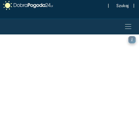
|
Szukaj
|