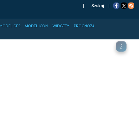
|
Szukaj
|
MODEL GFS
MODEL ICON
WIDGETY
PROGNOZA