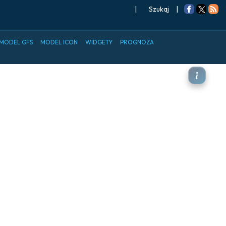
|
Szukaj
|
MODEL GFS
MODEL ICON
WIDGETY
PROGNOZA