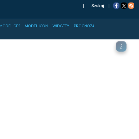
|
Szukaj
|
MODEL GFS
MODEL ICON
WIDGETY
PROGNOZA