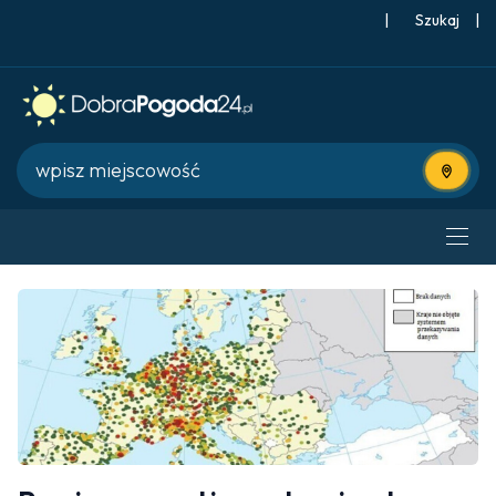
|
Szukaj
|
Użyj bie