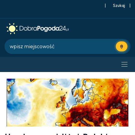
|
Szukaj
|
Użyj bie