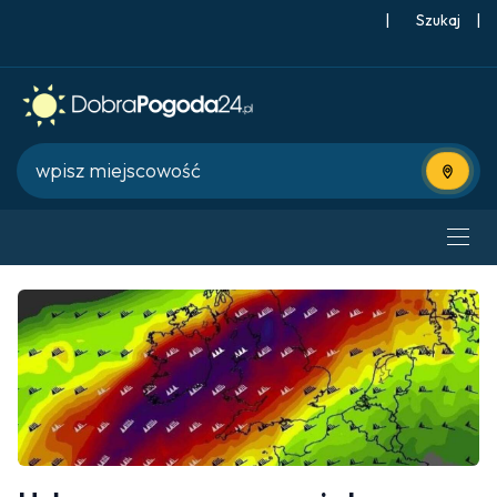
|
Szukaj
|
Użyj bie