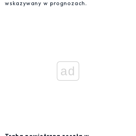
wskazywany w prognozach.
ad
Trąba powietrzna zeszła w