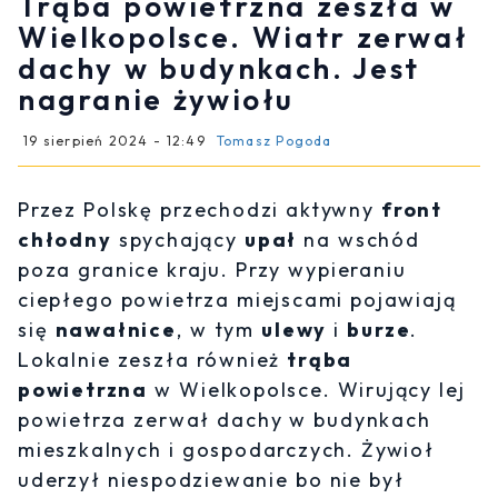
Trąba powietrzna zeszła w
Wielkopolsce. Wiatr zerwał
dachy w budynkach. Jest
nagranie żywiołu
19 sierpień 2024 - 12:49
Tomasz Pogoda
Przez Polskę przechodzi aktywny
front
chłodny
spychający
upał
na wschód
poza granice kraju. Przy wypieraniu
ciepłego powietrza miejscami pojawiają
się
nawałnice
, w tym
ulewy
i
burze
.
Lokalnie zeszła również
trąba
powietrzna
w Wielkopolsce. Wirujący lej
powietrza zerwał dachy w budynkach
mieszkalnych i gospodarczych. Żywioł
uderzył niespodziewanie bo nie był