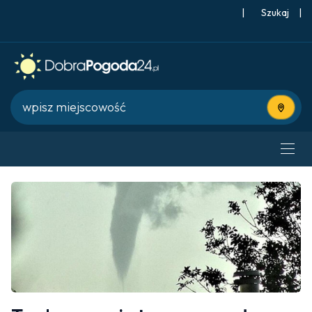
|
Szukaj
|
Użyj bie