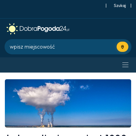
|
Szukaj
|
Użyj bie