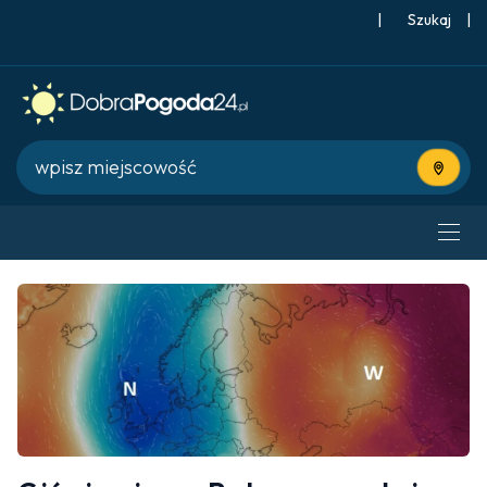
|
Szukaj
|
Użyj bie