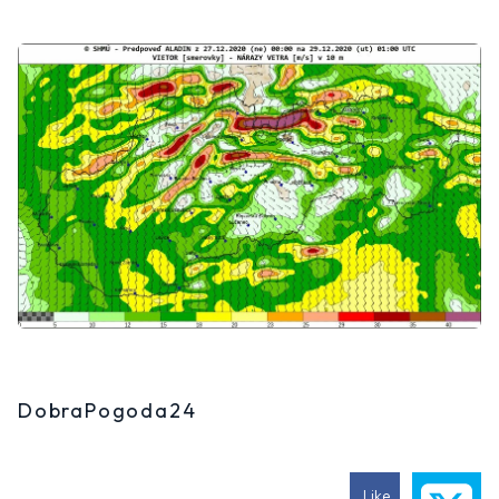
DobraPogoda24
Like