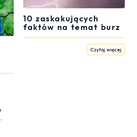
10 zaskakujących
faktów na temat burz
Czytaj więcej
e
e
e
.