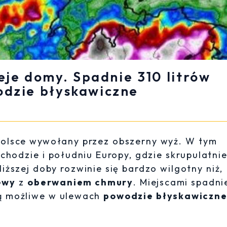
eje domy. Spadnie 310 litrów
odzie błyskawiczne
 Polsce wywołany przez obszerny wyż. W tym
chodzie i południu Europy, gdzie skrupulatni
ższej doby rozwinie się bardzo wilgotny niż,
ewy
z
oberwaniem chmury
. Miejscami spadni
ą możliwe w ulewach
powodzie błyskawiczn