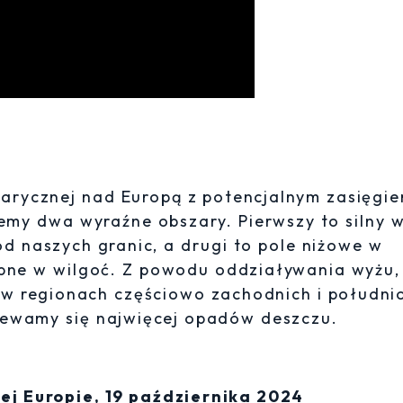
barycznej nad Europą z potencjalnym zasięgi
my dwa wyraźne obszary. Pierwszy to silny 
od naszych granic, a drugi to pole niżowe w
obne w wilgoć. Z powodu oddziaływania wyżu,
w regionach częściowo zachodnich i połudn
iewamy się najwięcej opadów deszczu.
j Europie, 19 października 2024