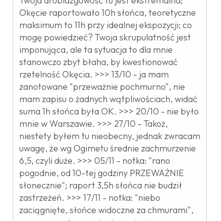
Twoja drobiazgowość tu jest ekstremalna;
Okęcie raportowało 10h słońca, teoretyczne
maksimum to 11h przy idealnej ekspozycji; co
mogę powiedzieć? Twoja skrupulatność jest
imponująca, ale ta sytuacja to dla mnie
stanowczo zbyt błaha, by kwestionować
rzetelność Okęcia. >>> 13/10 - ja mam
zanotowane "przeważnie pochmurno", nie
mam zapisu o żadnych wątpliwościach, widać
suma 1h słońca była OK. >>> 20/10 - nie było
mnie w Warszawie. >>> 27/10 - Takoż,
niestety byłem tu nieobecny, jednak zwracam
uwagę, że wg Ogimetu średnie zachmurzenie
6,5, czyli duże. >>> 05/11 - notka: "rano
pogodnie, od 10-tej godziny PRZEWAŻNIE
słonecznie"; raport 3,5h słońca nie budził
zastrzeżeń. >>> 17/11 - notka: "niebo
zaciągnięte, słońce widoczne za chmurami",