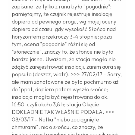
zapisane, że tylko z rana było "pogodnie";
pamiętajmy, że czujnik rejestruje insolację
dopiero od pewnego progu, wg mojej oceny
dopiero od czasu, gdy wysokość Słońca nad
horyzontem przekroczy 3-4 stopnie; poza
tym, ocena "pogodnie" różni się od
"słonecznie", znaczy to, że słońce nie było
bardzo jasne. Uważam, że stacja mogła nie
zdążyć zarejestrować insolacji, zanim aura się
popsuła (deszcz, wiatr). >>> 27/02/17 - Sorry,
ale mam zanotowane że było pochmurno aż
do 1ppoł, dopiero potem wyszło słońce;
insolacja mogła być rejestrowana do ok.
16:50, czyli około 3,8 h; stacja Okęcie
DOKŁADNIE TAK WŁAŚNIE PODAŁA. >>>
08/03/17 - Notka "niebo zaciągnięte
chmurami", nic o słońcu, co znaczy, że
insolacji rejestrowalnej nie było; czujnik miał