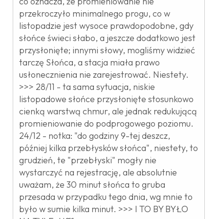
co oznacza, że promieniowanie nie
przekroczyło minimalnego progu, co w
listopadzie jest wysoce prawdopodobne, gdy
słońce świeci słabo, a jeszcze dodatkowo jest
przysłonięte; innymi słowy, mogliśmy widzieć
tarczę Słońca, a stacja miała prawo
usłonecznienia nie zarejestrować. Niestety.
>>> 28/11 - ta sama sytuacja, niskie
listopadowe słońce przysłonięte stosunkowo
cienką warstwą chmur, ale jednak redukującą
promieniowanie do podprogowego poziomu.
24/12 - notka: "do godziny 9-tej deszcz,
później kilka przebłysków słońca", niestety, to
grudzień, te "przebłyski" mogły nie
wystarczyć na rejestrację, ale absolutnie
uważam, że 30 minut słońca to gruba
przesada w przypadku tego dnia, wg mnie to
było w sumie kilka minut. >>> I TO BY BYŁO