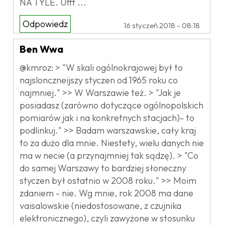
NA TYLE. Ufff ...
Odpowiedz
16 styczeń 2018 - 08:18
Ben Wwa
@kmroz: > "W skali ogólnokrajowej był to
najslonczneijszy styczen od 1965 roku co
najmniej." >> W Warszawie też. > "Jak je
posiadasz (zarówno dotyczące ogólnopolskich
pomiarów jak i na konkretnych stacjach)- to
podlinkuj." >> Badam warszawskie, cały kraj
to za dużo dla mnie. Niestety, wielu danych nie
ma w necie (a przynajmniej tak sądzę). > "Co
do samej Warszawy to bardziej słoneczny
styczen był ostatnio w 2008 roku." >> Moim
zdaniem - nie. Wg mnie, rok 2008 ma dane
vaisalowskie (niedostosowane, z czujnika
elektronicznego), czyli zawyżone w stosunku