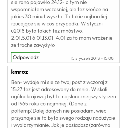
sie rano pojawiło 24.12- o tym nie
wspomniałem wczesniej, ale tez słońce na
jakies 30 minut wyszło. To takie najbardiej
rzucające sie w cos przypadki. W styczni
u2018 było takich tez mnóstwo.
2.01,5.01,6.01,13.01. 4.01 za to mam wrażenie
ze troche zawyżyło
Odpowiedz
15 styczeń 2018 - 15:08
kmroz
Ben- wydaje mi sie ze twoj post z wczoraj z
15:27 tez jest adresowany do mnie. W skali
ogólnokrajowej był to najslonczneijszy styczen
od 1965 roku co najmniej. (Dane z
poltemp)Dalej danych nie posiadam, wiec
przyznaje sie to było swego rodzaju nadużycie
i wyolbrzymianie. Jak je posiadasz (zarówno