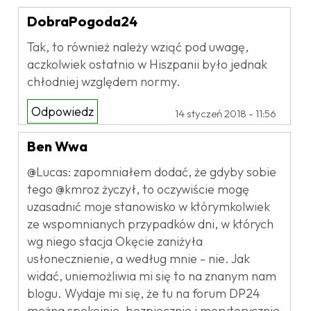
DobraPogoda24
Tak, to również należy wziąć pod uwagę,
aczkolwiek ostatnio w Hiszpanii było jednak
chłodniej względem normy.
Odpowiedz
14 styczeń 2018 - 11:56
Ben Wwa
@Lucas: zapomniałem dodać, że gdyby sobie
tego @kmroz życzył, to oczywiście mogę
uzasadnić moje stanowisko w którymkolwiek
ze wspomnianych przypadków dni, w których
wg niego stacja Okęcie zaniżyła
usłonecznienie, a według mnie - nie. Jak
widać, uniemożliwia mi się to na znanym nam
blogu. Wydaje mi się, że tu na forum DP24
można spokojnie, bezpiecznie i merytorycznie