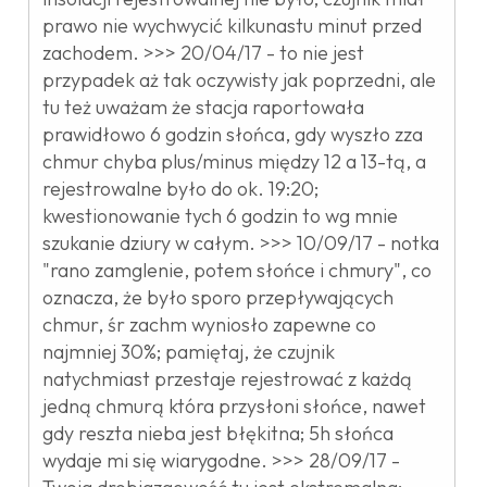
prawo nie wychwycić kilkunastu minut przed
zachodem. >>> 20/04/17 - to nie jest
przypadek aż tak oczywisty jak poprzedni, ale
tu też uważam że stacja raportowała
prawidłowo 6 godzin słońca, gdy wyszło zza
chmur chyba plus/minus między 12 a 13-tą, a
rejestrowalne było do ok. 19:20;
kwestionowanie tych 6 godzin to wg mnie
szukanie dziury w całym. >>> 10/09/17 - notka
"rano zamglenie, potem słońce i chmury", co
oznacza, że było sporo przepływających
chmur, śr zachm wyniosło zapewne co
najmniej 30%; pamiętaj, że czujnik
natychmiast przestaje rejestrować z każdą
jedną chmurą która przysłoni słońce, nawet
gdy reszta nieba jest błękitna; 5h słońca
wydaje mi się wiarygodne. >>> 28/09/17 -