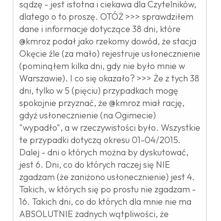
sądzę - jest istotna i ciekawa dla Czytelników,
dlatego o to proszę. OTÓŻ >>> sprawdziłem
dane i informacje dotyczące 38 dni, które
@kmroz podał jako rzekomy dowód, że stacja
Okęcie źle (za mało) rejestruje usłonecznienie
(pominąłem kilka dni, gdy nie było mnie w
Warszawie). I co się okazało? >>> Że z tych 38
dni, tylko w 5 (pięciu) przypadkach mogę
spokojnie przyznać, że @kmroz miał rację,
gdyż usłonecznienie (na Ogimecie)
"wypadło", a w rzeczywistości było. Wszystkie
te przypadki dotyczą okresu 01-04/2015.
Dalej - dni o których można by dyskutować,
jest 6. Dni, co do których raczej się NIE
zgadzam (że zaniżono usłonecznienie) jest 4.
Takich, w których się po prostu nie zgadzam -
16. Takich dni, co do których dla mnie nie ma
ABSOLUTNIE żadnych wątpliwości, że