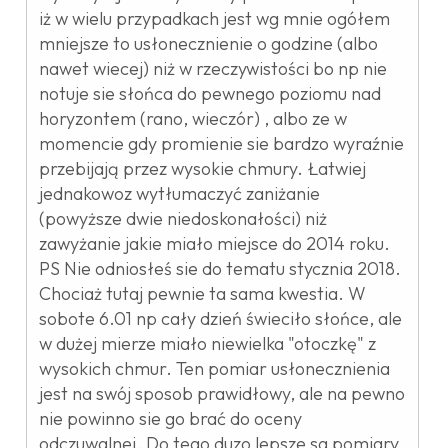
iż w wielu przypadkach jest wg mnie ogółem
mniejsze to usłonecznienie o godzine (albo
nawet wiecej) niż w rzeczywistości bo np nie
notuje sie słońca do pewnego poziomu nad
horyzontem (rano, wieczór) , albo ze w
momencie gdy promienie sie bardzo wyraźnie
przebijają przez wysokie chmury. Łatwiej
jednakowoz wytłumaczyć zaniżanie
(powyższe dwie niedoskonałości) niż
zawyżanie jakie miało miejsce do 2014 roku.
PS Nie odniosłeś sie do tematu stycznia 2018.
Chociaż tutaj pewnie ta sama kwestia. W
sobote 6.01 np cały dzień świeciło słońce, ale
w dużej mierze miało niewielka "otoczkę" z
wysokich chmur. Ten pomiar usłonecznienia
jest na swój sposob prawidłowy, ale na pewno
nie powinno sie go brać do oceny
odczuwalnej. Do tego duzo lepsze sa pomiary