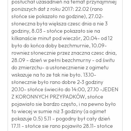
posłuchał uzasadnień na temat przynajmniej
poniższych dat z roku 2017: 22.02 (rano
słońce sie pokazało na godzine), 27.02-
słoneczna była większa czesc dnia a nie 3
godziny, 8.03 - słońce pokazało sie na
kilkanaście minut pod wieczór, 20.04- od 12
było do końca doby bezchmurnie, 10.09-
rowniez słonecznie przez znaczna czesc dnia,
28.09 - dzień w pełni bezchmurny - od świtu
do zmierzchu- a usłonecznienie z ogimetu
wskazuje na to ze tak nie było. 13.10-
słonecznie było rano dobre 2-3 godziny
20.10- słońce świeciło do 14:00, 27.10 -JEDEN
Z KORONNYCH PRZYPADKÓW, słońce
pojawiało sie bardzo często, i na pewno było
to wiecej w sumie niż 3 godziny (a ogimet
pokazuje 0.5) 5.11 - pogodny był cały dzień
17.11 - słońce sie rano pojawiło 28.11- słońce