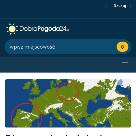
|
Szukaj
|
Użyj bie