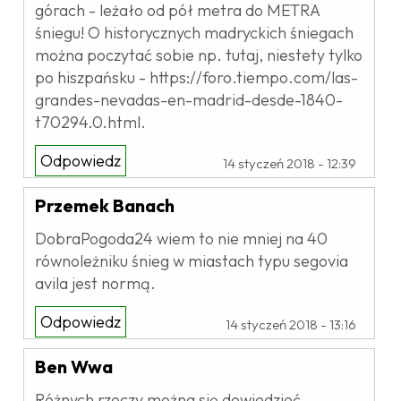
górach - leżało od pół metra do METRA
śniegu! O historycznych madryckich śniegach
można poczytać sobie np. tutaj, niestety tylko
po hiszpańsku - https://foro.tiempo.com/las-
grandes-nevadas-en-madrid-desde-1840-
t70294.0.html.
Odpowiedz
14 styczeń 2018 - 12:39
Przemek Banach
DobraPogoda24 wiem to nie mniej na 40
równoleżniku śnieg w miastach typu segovia
avila jest normą.
Odpowiedz
14 styczeń 2018 - 13:16
Ben Wwa
Różnych rzeczy można się dowiedzieć,