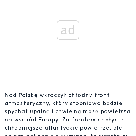
ad
Nad Polskę wkroczył chłodny front
atmosferyczny, który stopniowo będzie
spychał upalną i chwiejną masę powietrza
na wschód Europy. Za frontem napłynie
chłodniejsze atlantyckie powietrze, ale
za nim dokona się wymiana, to wcześniej