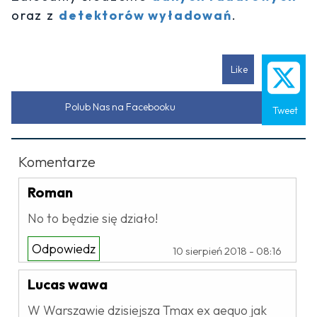
oraz z
detektorów wyładowań
.
Like
Polub Nas na Facebooku
Tweet
Komentarze
Roman
No to będzie się działo!
Odpowiedz
10 sierpień 2018 - 08:16
Lucas wawa
W Warszawie dzisiejsza Tmax ex aequo jak