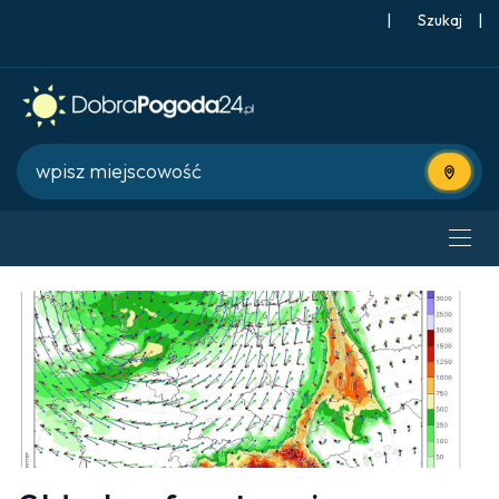
|
Szukaj
|
Użyj bie