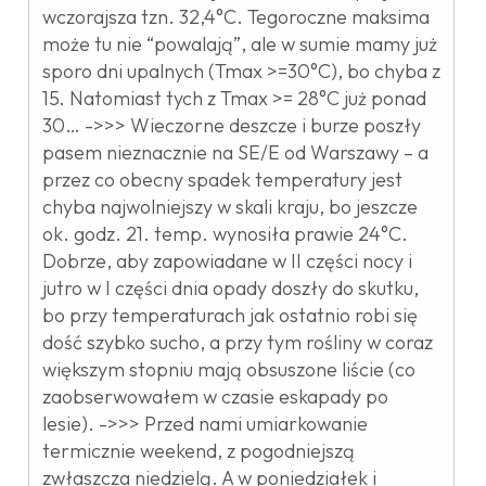
wczorajsza tzn. 32,4°C. Tegoroczne maksima
może tu nie “powalają”, ale w sumie mamy już
sporo dni upalnych (Tmax >=30°C), bo chyba z
15. Natomiast tych z Tmax >= 28°C już ponad
30… ->>> Wieczorne deszcze i burze poszły
pasem nieznacznie na SE/E od Warszawy – a
przez co obecny spadek temperatury jest
chyba najwolniejszy w skali kraju, bo jeszcze
ok. godz. 21. temp. wynosiła prawie 24°C.
Dobrze, aby zapowiadane w II części nocy i
jutro w I części dnia opady doszły do skutku,
bo przy temperaturach jak ostatnio robi się
dość szybko sucho, a przy tym rośliny w coraz
większym stopniu mają obsuszone liście (co
zaobserwowałem w czasie eskapady po
lesie). ->>> Przed nami umiarkowanie
termicznie weekend, z pogodniejszą
zwłaszcza niedzielą. A w poniedziałek i