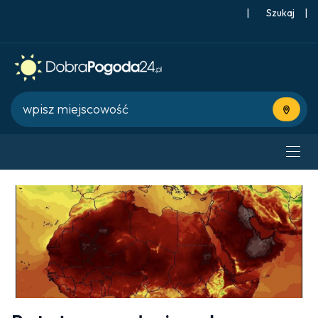
|
Szukaj
|
Użyj bie