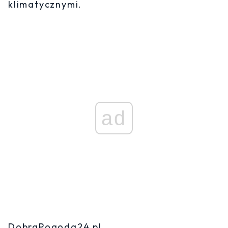
klimatycznymi.
ad
DobraPogoda24.pl