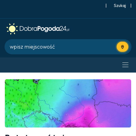
|
Szukaj
|
Użyj bie