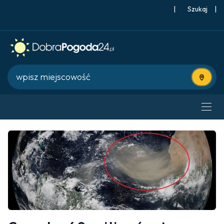
|
Szukaj
|
Użyj bie