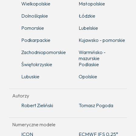
Wielkopolskie
Małopolskie
Dolnośląskie
Łódzkie
Pomorskie
Lubelskie
Podkarpackie
Kujawsko - pomorskie
Zachodniopomorskie
Warmińsko -
mazurskie
Świętokrzyskie
Podlaskie
Lubuskie
Opolskie
Autorzy
Robert Zieliński
Tomasz Pogoda
Numeryczne modele
ICON
ECMWF IFS 0.25°