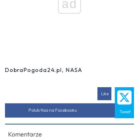
ad
DobraPogoda24.pl, NASA
Like
Polub Nas na Facebooku
Tweet
Komentarze