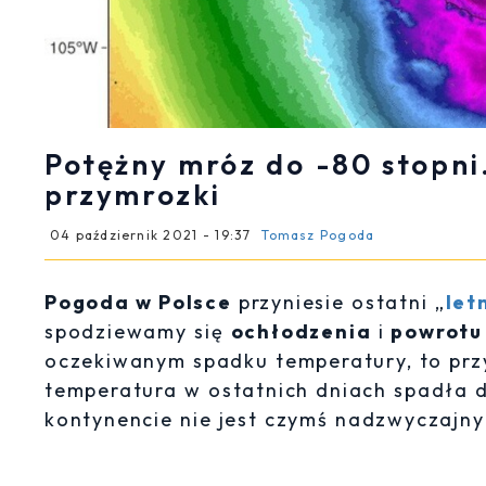
Potężny mróz do -80 stopni
przymrozki
04 październik 2021 - 19:37
Tomasz Pogoda
Pogoda w Polsce
przyniesie ostatni „
let
spodziewamy się
ochłodzenia
i
powrotu
oczekiwanym spadku temperatury, to przyj
temperatura w ostatnich dniach spadła d
kontynencie nie jest czymś nadzwyczajny