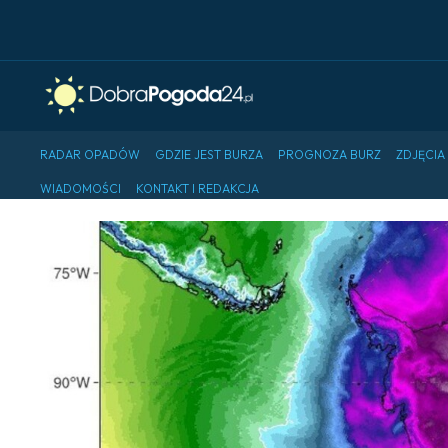
RADAR OPADÓW
GDZIE JEST BURZA
PROGNOZA BURZ
ZDJĘCIA
WIADOMOŚCI
KONTAKT I REDAKCJA