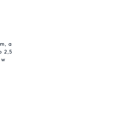
m, a
o 2,5
 w