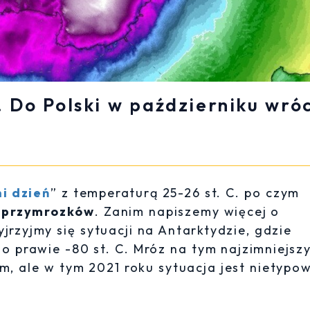
. Do Polski w październiku wró
ni dzień
” z temperaturą 25-26 st. C. po czym
 przymrozków
. Zanim napiszemy więcej o
rzyjmy się sytuacji na Antarktydzie, gdzie
o prawie -80 st. C. Mróz na tym najzimniejsz
m, ale w tym 2021 roku sytuacja jest nietypo