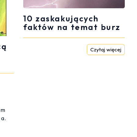
10 zaskakujących
faktów na temat burz
cą
Czytaj więcej
ym
wa.