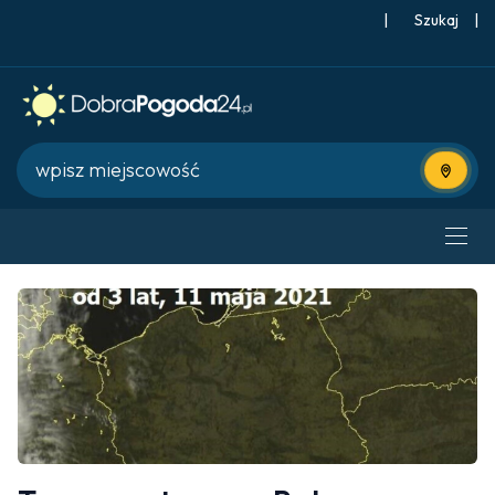
|
Szukaj
|
Użyj bie