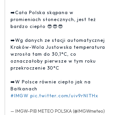
➡️Cała Polska skąpana w
promieniach słonecznych, jest też
bardzo ciepło 😎😎😎
➡️Wg danych ze stacji automatycznej
Kraków-Wola Justowska temperatura
wzrosła tam do 30,1°C, co
oznaczałoby pierwsze w tym roku
przekroczenie 30°C
➡️W Polsce równie ciepło jak na
Bałkanach
#IMGW
pic.twitter.com/uiv9rNlTHx
— IMGW-PIB METEO POLSKA (@IMGWmeteo)