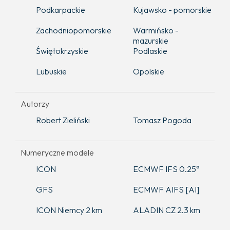
Podkarpackie
Kujawsko - pomorskie
Zachodniopomorskie
Warmińsko -
mazurskie
Świętokrzyskie
Podlaskie
Lubuskie
Opolskie
Autorzy
Robert Zieliński
Tomasz Pogoda
Numeryczne modele
ICON
ECMWF IFS 0.25°
GFS
ECMWF AIFS [AI]
ICON Niemcy 2 km
ALADIN CZ 2.3 km