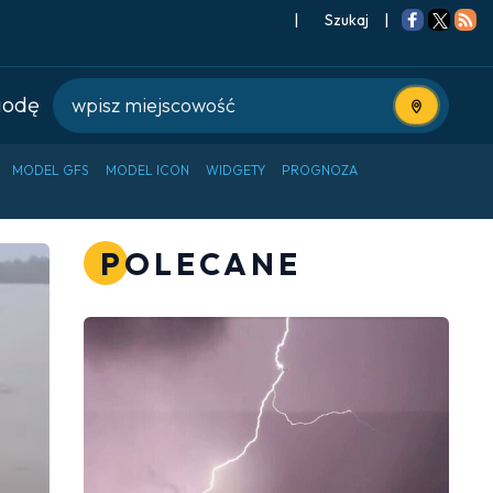
|
Szukaj
|
godę
Użyj bieżące
MODEL GFS
MODEL ICON
WIDGETY
PROGNOZA
POLECANE