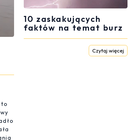
10 zaskakujących
faktów na temat burz
Czytaj więcej
 to
owy
padło
ała
ania