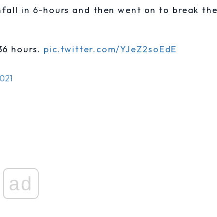
nfall in 6-hours and then went on to break th
 36 hours.
pic.twitter.com/YJeZ2soEdE
2021
ad