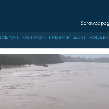
Sprawdź po
 SATELITARNE
MAPA BARYCZNA
METEOGRAMY
SŁOŃCE
MODEL 16 DNI