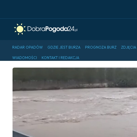
RADAR OPADÓW
GDZIE JEST BURZA
PROGNOZA BURZ
ZDJĘCIA
WIADOMOŚCI
KONTAKT I REDAKCJA