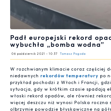
Padł europejski rekord opa
wybuchła „bomba wodna”
06 październik 2021 - 10:37
Tomasz Pogoda
W rozchwianym klimacie coraz częściej 
niedawnych
rekordów temperatury
po 
przykład pochodzi z Włoch i Francji, gd
sytuacja, gdy w krótkim czasie spadają 
włoski rekord opadów, ale również reko
więcej deszczu niż wynosi Polska rocz
olbrzymie powodzie błyskawiczne na pół