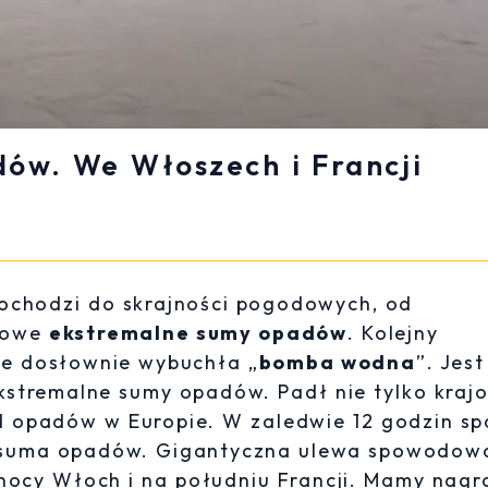
dów. We Włoszech i Francji
dochodzi do skrajności pogodowych, od
nowe
ekstremalne sumy opadów
. Kolejny
zie dosłownie wybuchła „
bomba wodna
”. Jest
ekstremalne sumy opadów. Padł nie tylko kraj
rd opadów w Europie. W zaledwie 12 godzin s
na suma opadów. Gigantyczna ulewa spowodow
nocy Włoch i na południu Francji. Mamy nagr