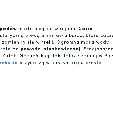
opadów
miała miejsce w rejonie
Cairo
storyczną ulewę przyniosła burza, która zacz
o zamieniły się w rzeki. Ogromna masa wody
doszło do
powodzi błyskawicznej
. Stacjonarn
 Zatoki Genueńskiej, tak dobrze znanej w Pol
ueńskie
przynoszą w naszym kraju często