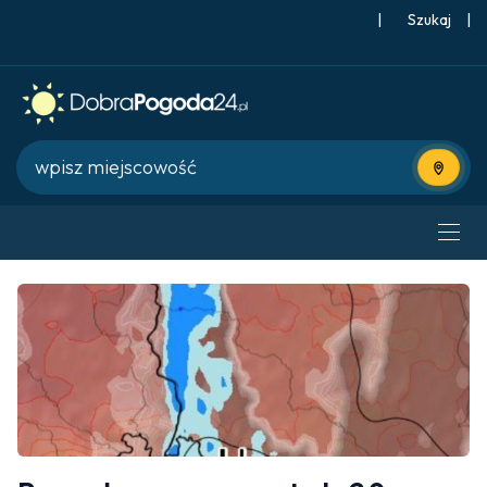
|
Szukaj
|
Użyj bie