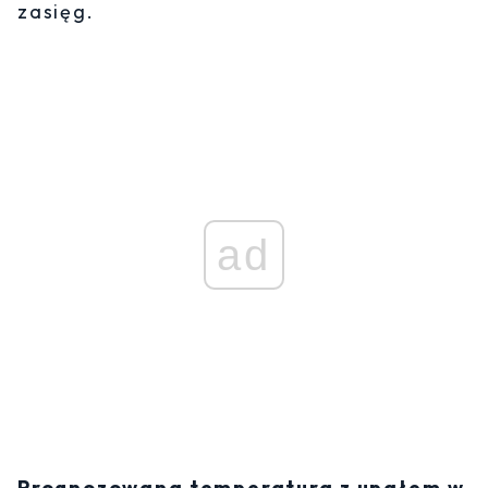
zasięg.
ad
Prognozowana temperatura z upałem w