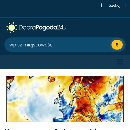
|
Szukaj
|
Użyj bie