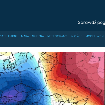
Sprawdź po
 SATELITARNE
MAPA BARYCZNA
METEOGRAMY
SŁOŃCE
MODEL 16 DNI