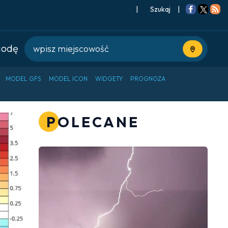
|
Szukaj
|
godę
Użyj bieżące
MODEL GFS
MODEL ICON
WIDGETY
PROGNOZA
POLECANE