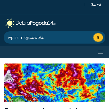
|
Szukaj
|
Użyj bie