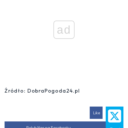
ad
Źródło: DobraPogoda24.pl
Like
Polub Nas na Facebooku