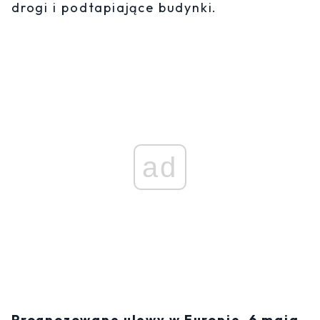
drogi i podtapiające budynki.
ad
Prognozowane ulewy w Europie, 6 maja