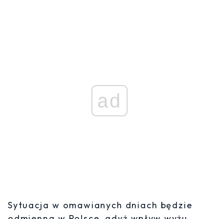
ad
Sytuacja w omawianych dniach będzie
odmienna w Polsce, gdyż wpływ wyżu