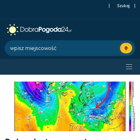
|
Szukaj
|
Użyj bie