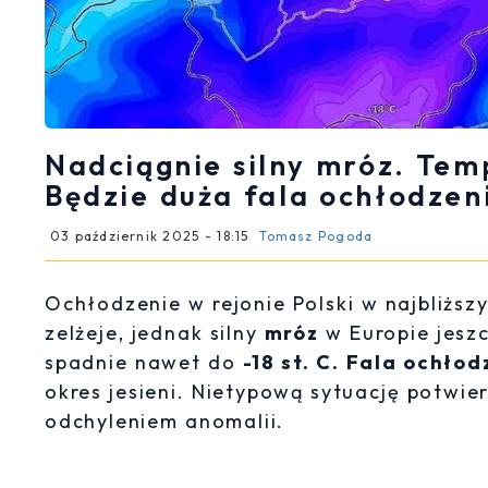
Nadciągnie silny mróz. Tem
Będzie duża fala ochłodzen
03 październik 2025 - 18:15
Tomasz Pogoda
Ochłodzenie w rejonie Polski w najbliższ
zelżeje, jednak silny
mróz
w Europie jeszc
spadnie nawet do
-18 st. C.
Fala ochłod
okres jesieni. Nietypową sytuację potw
odchyleniem anomalii.