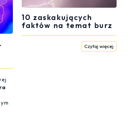
10 zaskakujących
faktów na temat burz
.
Czytaj więcej
wej
ra
nym