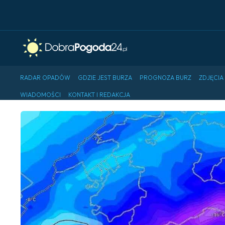
RADAR OPADÓW
GDZIE JEST BURZA
PROGNOZA BURZ
ZDJĘCIA
WIADOMOŚCI
KONTAKT I REDAKCJA