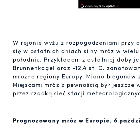
W rejonie wyżu z rozpogodzeniami przy 
się w ostatnich dniach silny mróz w wiel
południu. Przykładem z ostatniej doby jes
Brunnenkogel oraz -12,4 st. C. zanotowan
mroźne regiony Europy. Miano biegunów z
Miejscami mróz z pewnością był jeszcze w
przez rzadką sieć stacji meteorologiczny
Prognozowany mróz w Europie, 6 paźdz