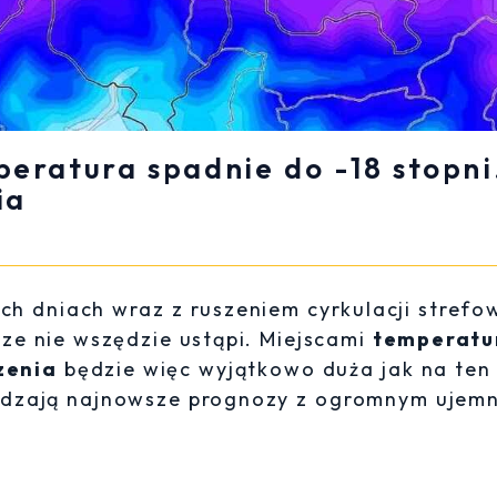
peratura spadnie do -18 stopni
ia
ych dniach wraz z ruszeniem cyrkulacji strefo
ze nie wszędzie ustąpi. Miejscami
temperatu
zenia
będzie więc wyjątkowo duża jak na ten
ierdzają najnowsze prognozy z ogromnym ujem