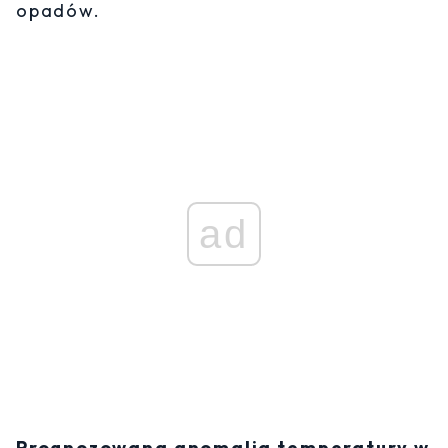
opadów.
ad
Prognozowana anomalia temperatury w