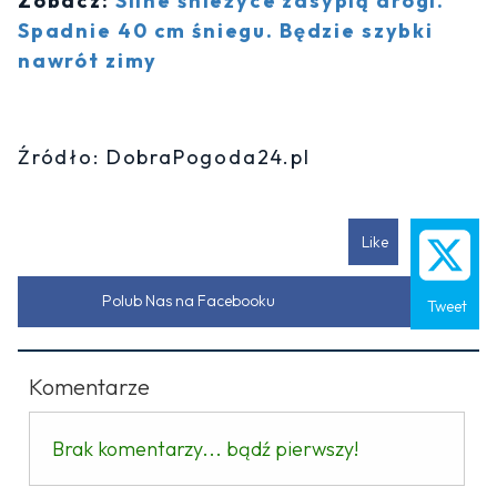
Zobacz:
Silne śnieżyce zasypią drogi.
Spadnie 40 cm śniegu. Będzie szybki
nawrót zimy
Źródło: DobraPogoda24.pl
Like
Polub Nas na Facebooku
Tweet
Komentarze
Brak komentarzy... bądź pierwszy!