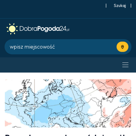
|
Szukaj
|
Użyj bie