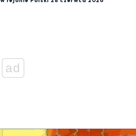
w rejonie Polski 28 czerwca 2026
ad