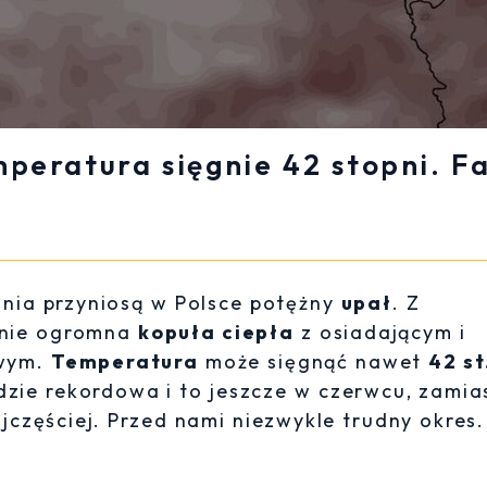
peratura sięgnie 42 stopni. F
dnia przyniosą w Polsce potężny
upał
. Z
gnie ogromna
kopuła ciepła
z osiadającym i
owym.
Temperatura
może sięgnąć nawet
42 st
zie rekordowa i to jeszcze w czerwcu, zamia
najczęściej. Przed nami niezwykle trudny okres.