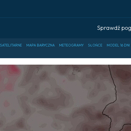
Sprawdź po
 SATELITARNE
MAPA BARYCZNA
METEOGRAMY
SŁOŃCE
MODEL 16 DNI