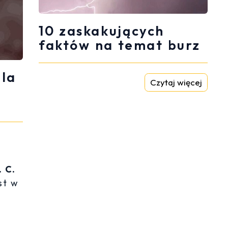
10 zaskakujących
faktów na temat burz
ala
Czytaj więcej
. C.
st w