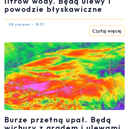
litrów wody. Będą ulewy i
powodzie błyskawiczne
08 sierpień - 18:37
Czytaj więcej
Burze przetną upał. Będą
wichury z gradem i ulewami.