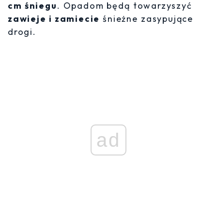
cm śniegu
. Opadom będą towarzyszyć
zawieje i zamiecie
śnieżne zasypujące
drogi.
ad