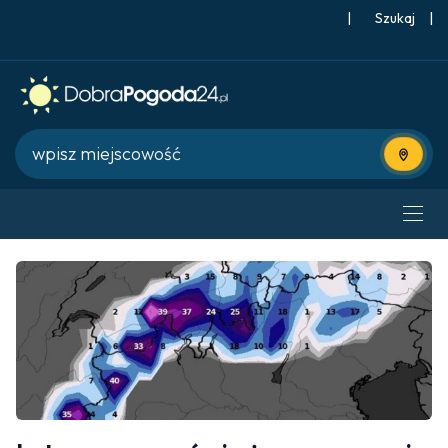
|
Szukaj
|
Użyj bie