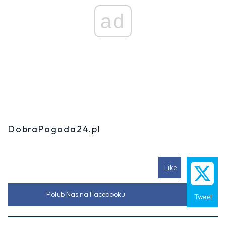
ad
DobraPogoda24.pl
Like
Polub Nas na Facebooku
Tweet