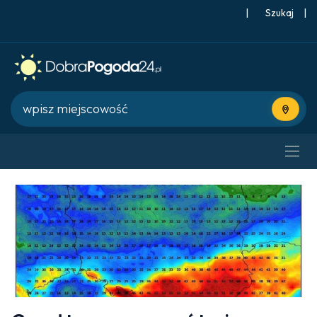
|
Szukaj
|
Użyj bie