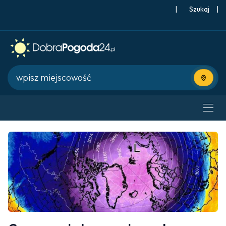
|
Szukaj
|
Użyj bie