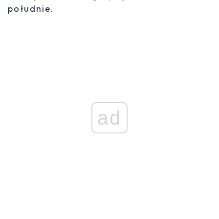
południe.
ad