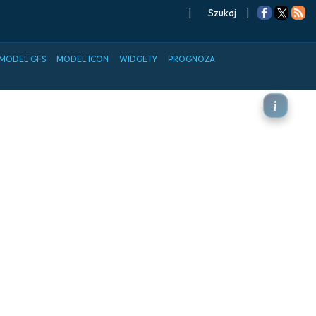
|
Szukaj
|
MODEL GFS
MODEL ICON
WIDGETY
PROGNOZA