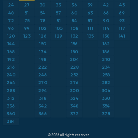
Brazylia
24
27
30
33
36
39
42
45
Maksymalne Porywy Wiatru
48
51
54
57
60
63
66
69
Europa
Opady, chmury i ciśnienie
72
75
78
81
84
87
90
93
Francja
96
99
102
105
108
111
114
117
Pokrywa śnieżna
Grecja
120
123
126
129
132
135
138
141
Porywy wiatru
144
150
156
162
Hiszpania
Punkt rosy na 2 m
168
174
180
186
Islandia
Suma opadów
192
198
204
210
Japonia
216
222
228
234
Temperatura na 2 m
Karaiby
240
246
252
258
Temperatura na 500 hPa
264
270
276
282
Meksyk
Temperatura na 850 hPa
288
294
300
306
Niemcy
312
318
324
330
Wiatr na 10 m
Polska
336
342
348
354
Wiatr na 300 hPa (prąd strumieniowy)
Skandynawia
360
366
372
378
Wysokość geopotencjalna na poziomie 500 hPa
384
Stany Zjednoczone
Szwajcaria
© 2026 All rights reserved.