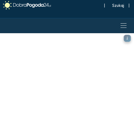
|
Szukaj
|