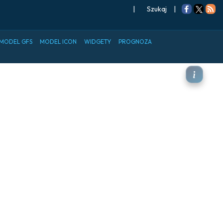
|
Szukaj
|
MODEL GFS
MODEL ICON
WIDGETY
PROGNOZA