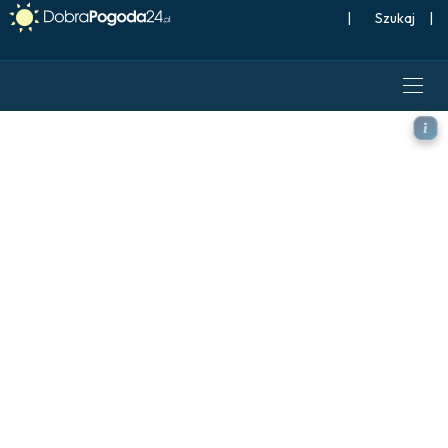
|
Szukaj
|