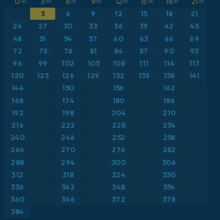
0
3
6
9
12
15
18
21
ICON Niemcy 2 km
CAPE
:00
:00
:00
:00
:00
:00
:00
:00
Bliski Wschód
3
6
9
12
15
18
21
Ciśnienie
Brazylia
24
27
30
33
36
39
42
45
Maksymalne Porywy Wiatru
48
51
54
57
60
63
66
69
Europa
Opady, chmury i ciśnienie
72
75
78
81
84
87
90
93
Francja
96
99
102
105
108
111
114
117
Pokrywa śnieżna
Grecja
120
123
126
129
132
135
138
141
Porywy wiatru
144
150
156
162
Hiszpania
Punkt rosy na 2 m
168
174
180
186
Islandia
Suma opadów
192
198
204
210
Japonia
216
222
228
234
Temperatura na 2 m
Karaiby
240
246
252
258
Temperatura na 500 hPa
264
270
276
282
Meksyk
Temperatura na 850 hPa
288
294
300
306
Niemcy
312
318
324
330
Wiatr na 10 m
Polska
336
342
348
354
Wiatr na 300 hPa (prąd strumieniowy)
Skandynawia
360
366
372
378
Wysokość geopotencjalna na poziomie 500 hPa
384
Stany Zjednoczone