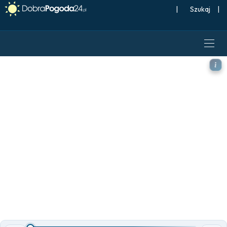
|
Szukaj
|