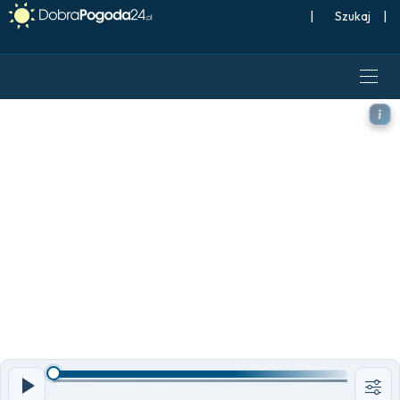
|
Szukaj
|