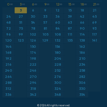
Azja Południowo-Wschodnia
ICON Niemcy 2 km
0
3
6
9
12
15
18
21
CAPE
:00
:00
:00
:00
:00
:00
:00
:00
Bliski Wschód
3
6
9
12
15
18
21
Ciśnienie
Brazylia
24
27
30
33
36
39
42
45
Maksymalne Porywy Wiatru
48
51
54
57
60
63
66
69
Europa
Pokrywa śnieżna
72
75
78
81
84
87
90
93
Francja
96
99
102
105
108
111
114
117
Porywy wiatru
Grecja
120
123
126
129
132
135
138
141
Punkt rosy na 2 m
144
150
156
162
Hiszpania
Suma opadów
168
174
180
186
Islandia
Temperatura na 2 m
192
198
204
210
Japonia
216
222
228
234
Temperatura na 500 hPa
Karaiby
240
246
252
258
Temperatura na 850 hPa
264
270
276
282
Meksyk
Wiatr na 10 m
288
294
300
306
Niemcy
312
318
324
330
Wiatr na 300 hPa (prąd strumieniowy)
Polska
336
342
348
354
Wysokość geopotencjalna na poziomie 500 hPa
Skandynawia
© 2026 All rights reserved.