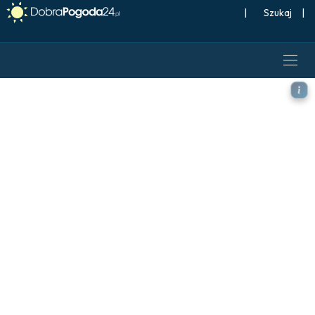
|
Szukaj
|