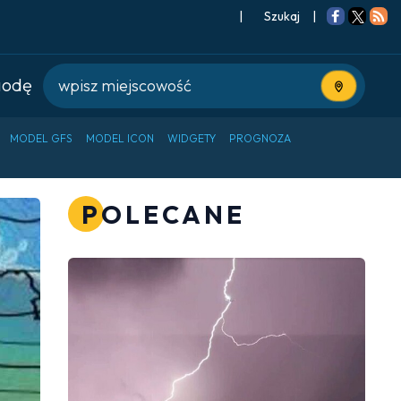
|
Szukaj
|
godę
Użyj bieżące
MODEL GFS
MODEL ICON
WIDGETY
PROGNOZA
POLECANE