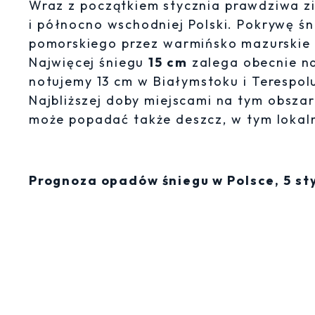
Wraz z początkiem stycznia prawdziwa z
i północno wschodniej Polski. Pokrywę ś
pomorskiego przez warmińsko mazurskie p
Najwięcej śniegu
15 cm
zalega obecnie na
notujemy 13 cm w Białymstoku i Terespol
Najbliższej doby miejscami na tym obsza
może popadać także deszcz, w tym lokal
Prognoza opadów śniegu w Polsce, 5 st