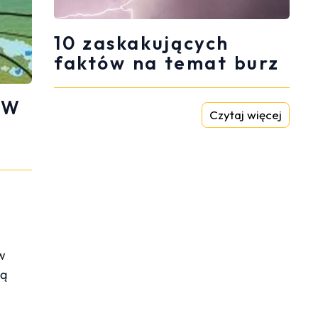
10 zaskakujących
faktów na temat burz
 W
Czytaj więcej
w
są