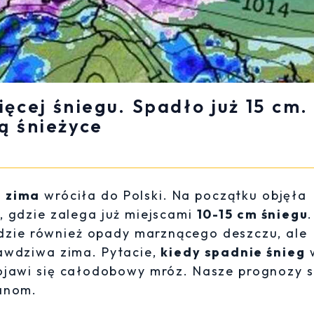
ięcej śniegu. Spadło już 15 cm.
ą śnieżyce
a
zima
wróciła do Polski. Na początku objęła
, gdzie zalega już miejscami
10-15 cm śniegu
.
gdzie również opady marznącego deszczu, ale
awdziwa zima. Pytacie,
kiedy spadnie śnieg
 pojawi się całodobowy mróz. Nasze prognozy 
ianom.