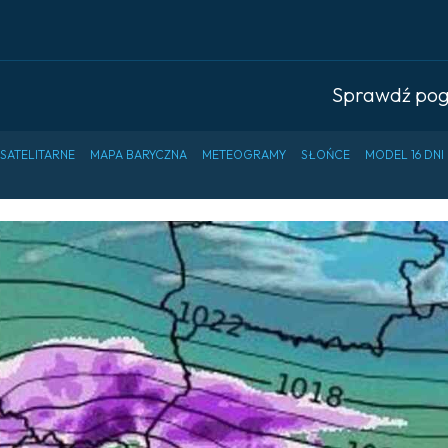
Sprawdź po
 SATELITARNE
MAPA BARYCZNA
METEOGRAMY
SŁOŃCE
MODEL 16 DNI