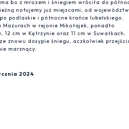
ima bo z mrozem i śniegiem wróciła do półno
nieżną notujemy już miejscami, od województ
o podlaskie i północne krańce lubelskiego.
 Mazurach w rejonie Mikołajek, ponadto
u, 12 cm w Kętrzynie oraz 11 cm w Suwałkach.
rze znowu dosypie śniegu, aczkolwiek przejśc
nie marznący.
ycznia 2024