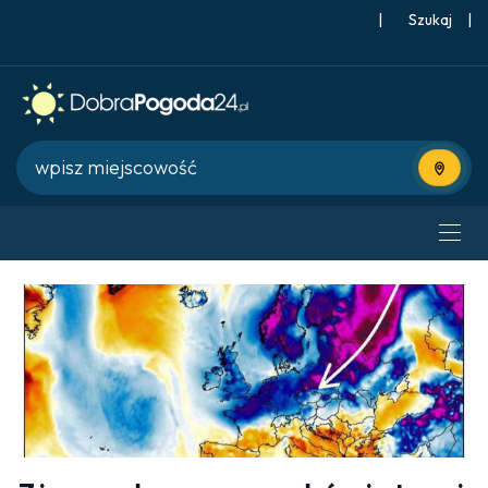
|
Szukaj
|
Użyj bie