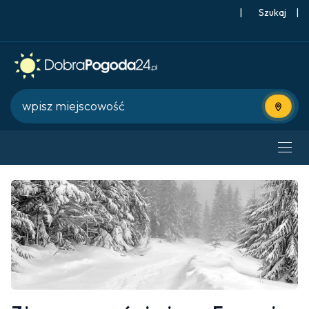
|
Szukaj
|
Użyj bie