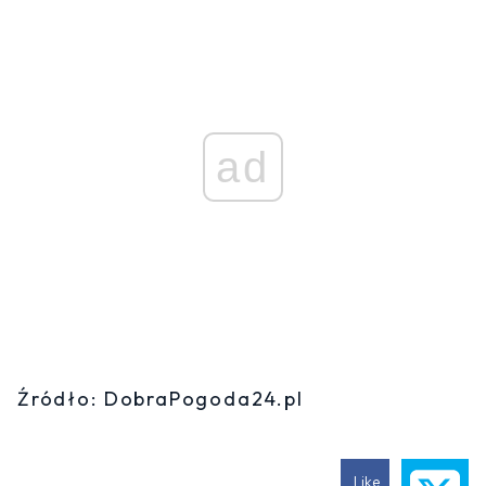
ad
Źródło: DobraPogoda24.pl
Like