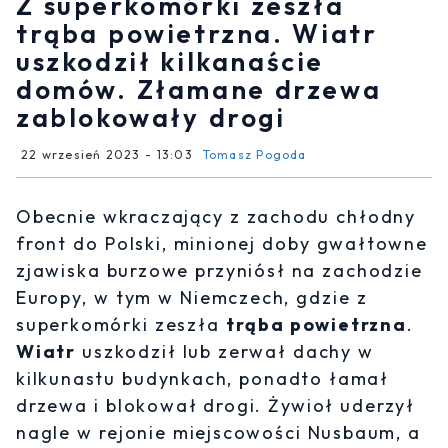
Z superkomórki zeszła
trąba powietrzna. Wiatr
uszkodził kilkanaście
domów. Złamane drzewa
zablokowały drogi
22 wrzesień 2023 - 13:03
Tomasz Pogoda
Obecnie wkraczający z zachodu chłodny
front do Polski, minionej doby gwałtowne
zjawiska burzowe przyniósł na zachodzie
Europy, w tym w Niemczech, gdzie z
superkomórki zeszła
trąba powietrzna
.
Wiatr
uszkodził lub zerwał dachy w
kilkunastu budynkach, ponadto łamał
drzewa i blokował drogi. Żywioł uderzył
nagle w rejonie miejscowości Nusbaum, a