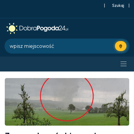
|
Szukaj
|
Użyj bie