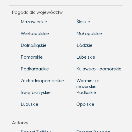
Pogoda dla województw
Mazowieckie
Śląskie
Wielkopolskie
Małopolskie
Dolnośląskie
Łódzkie
Pomorskie
Lubelskie
Podkarpackie
Kujawsko - pomorskie
Zachodniopomorskie
Warmińsko -
mazurskie
Świętokrzyskie
Podlaskie
Lubuskie
Opolskie
Autorzy
Robert Zieliński
Tomasz Pogoda