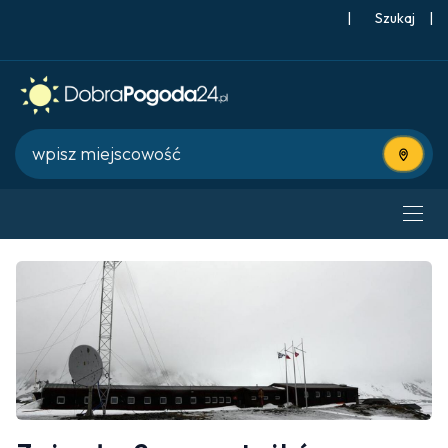
|
Szukaj
|
Użyj bie