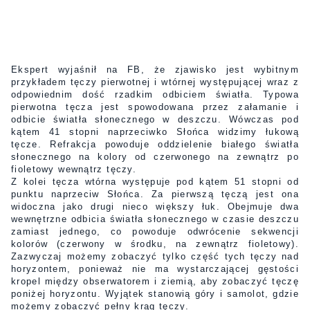
Ekspert wyjaśnił na FB, że zjawisko jest wybitnym
przykładem tęczy pierwotnej i wtórnej występującej wraz z
odpowiednim dość rzadkim odbiciem światła. Typowa
pierwotna tęcza jest spowodowana przez załamanie i
odbicie światła słonecznego w deszczu. Wówczas pod
kątem 41 stopni naprzeciwko Słońca widzimy łukową
tęcze. Refrakcja powoduje oddzielenie białego światła
słonecznego na kolory od czerwonego na zewnątrz po
fioletowy wewnątrz tęczy.
Z kolei tęcza wtórna występuje pod kątem 51 stopni od
punktu naprzeciw Słońca. Za pierwszą tęczą jest ona
widoczna jako drugi nieco większy łuk. Obejmuje dwa
wewnętrzne odbicia światła słonecznego w czasie deszczu
zamiast jednego, co powoduje odwrócenie sekwencji
kolorów (czerwony w środku, na zewnątrz fioletowy).
Zazwyczaj możemy zobaczyć tylko część tych tęczy nad
horyzontem, ponieważ nie ma wystarczającej gęstości
kropel między obserwatorem i ziemią, aby zobaczyć tęczę
poniżej horyzontu. Wyjątek stanowią góry i samolot, gdzie
możemy zobaczyć pełny krąg tęczy.