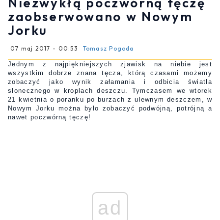
Niezwykłą poczwórną tęczę
zaobserwowano w Nowym
Jorku
07 maj 2017 - 00:53
Tomasz Pogoda
Jednym z najpiękniejszych zjawisk na niebie jest
wszystkim dobrze znana tęcza, którą czasami możemy
zobaczyć jako wynik załamania i odbicia światła
słonecznego w kroplach deszczu. Tymczasem we wtorek
21 kwietnia o poranku po burzach z ulewnym deszczem, w
Nowym Jorku można było zobaczyć podwójną, potrójną a
nawet poczwórną tęczę!
ad