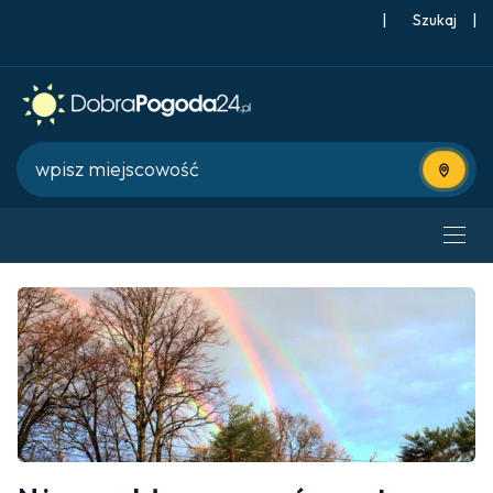
|
Szukaj
|
Użyj bie