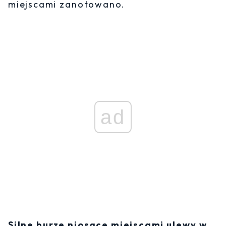
miejscami zanotowano.
ad
Silne burze niosące miejscami ulewy w