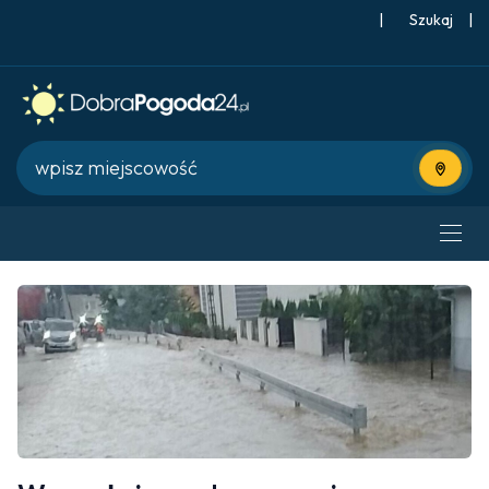
|
Szukaj
|
Użyj bie