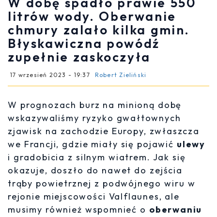
W dobę spadło prawie 550
litrów wody. Oberwanie
chmury zalało kilka gmin.
Błyskawiczna powódź
zupełnie zaskoczyła
17 wrzesień 2023 - 19:37
Robert Zieliński
W prognozach burz na minioną dobę
wskazywaliśmy ryzyko gwałtownych
zjawisk na zachodzie Europy, zwłaszcza
we Francji, gdzie miały się pojawić
ulewy
i gradobicia z silnym wiatrem. Jak się
okazuje, doszło do nawet do zejścia
trąby powietrznej z podwójnego wiru w
rejonie miejscowości Valflaunes, ale
musimy również wspomnieć o
oberwaniu