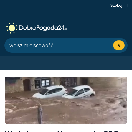
|
Szukaj
|
Użyj bie