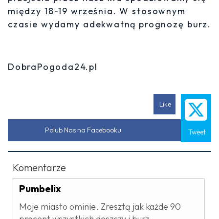
między 18-19 września. W stosownym
czasie wydamy adekwatną prognozę burz.
DobraPogoda24.pl
Like
Polub Nas na Facebooku
Tweet
Komentarze
Pumbelix
Moje miasto ominie. Zresztą jak każde 90
procent wszystkich deszczy i burz