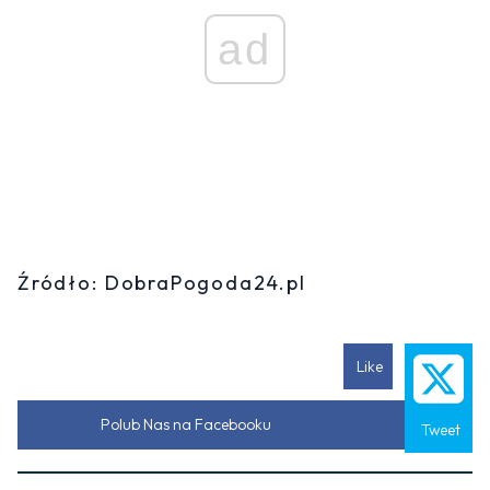
ad
Źródło: DobraPogoda24.pl
Like
Polub Nas na Facebooku
Tweet