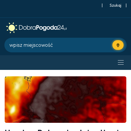
|
Szukaj
|
Użyj bie