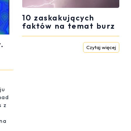
10 zaskakujących
faktów na temat burz
.
Czytaj więcej
ju
nad
s z
zna