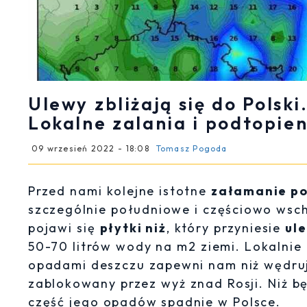
Ulewy zbliżają się do Polsk
Lokalne zalania i podtopien
09 wrzesień 2022 - 18:08
Tomasz Pogoda
Przed nami kolejne istotne
załamanie p
szczególnie południowe i częściowo wscho
pojawi się
płytki niż
, który przyniesie
ule
50-70 litrów wody na m2 ziemi. Lokalnie 
opadami deszczu zapewni nam niż wędrują
zablokowany przez wyż znad Rosji. Niż b
część jego opadów spadnie w Polsce.