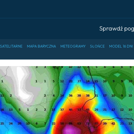
Sprawdź po
 SATELITARNE
MAPA BARYCZNA
METEOGRAMY
SŁOŃCE
MODEL 16 DNI