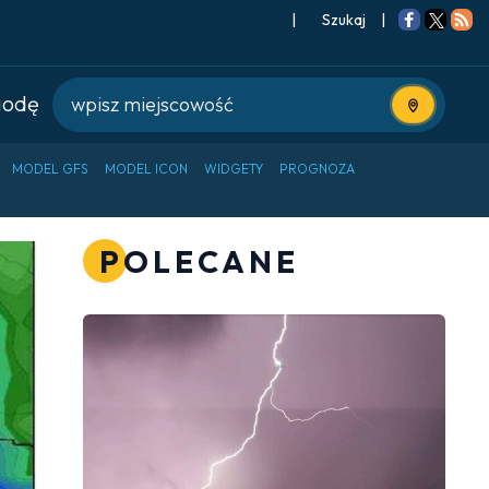
|
Szukaj
|
godę
Użyj bieżące
MODEL GFS
MODEL ICON
WIDGETY
PROGNOZA
POLECANE