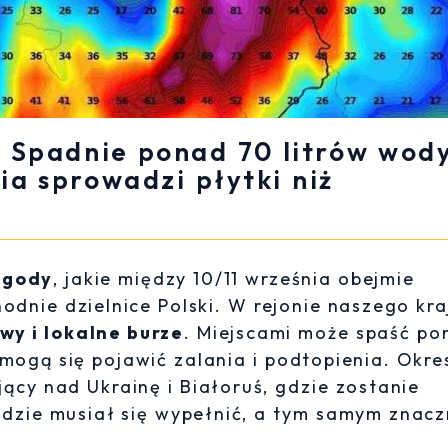
i. Spadnie ponad 70 litrów wody
ia sprowadzi płytki niż
ogody
, jakie między 10/11 września obejmie
dnie dzielnice Polski. W rejonie naszego kra
wy i lokalne burze
. Miejscami może spaść po
mogą się pojawić zalania i podtopienia. Okre
cy nad Ukrainę i Białoruś, gdzie zostanie
ędzie musiał się wypełnić, a tym samym znac