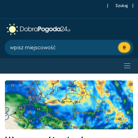
|
Szukaj
|
Użyj bie