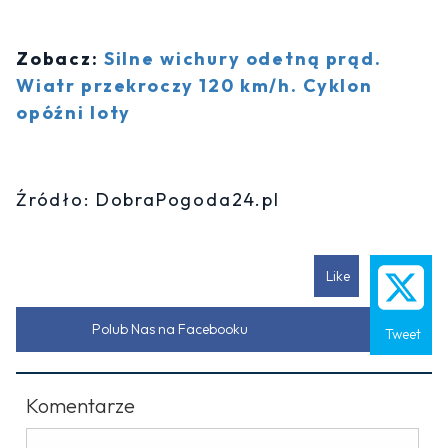
Zobacz:
Silne wichury odetną prąd.
Wiatr przekroczy 120 km/h. Cyklon
opóźni loty
Źródło: DobraPogoda24.pl
Like
Polub Nas na Facebooku
Tweet
Komentarze