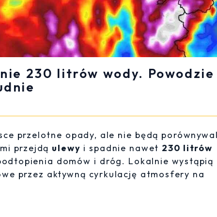
nie 230 litrów wody. Powodzie
udnie
sce przelotne opady, ale nie będą porównywa
ami przejdą
ulewy
i spadnie nawet
230 litrów
 podtopienia domów i dróg. Lokalnie wystąpią
e przez aktywną cyrkulację atmosfery na