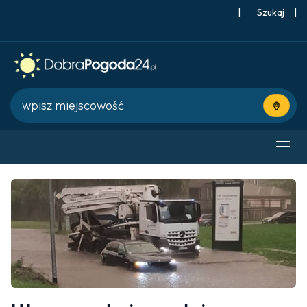
|
Szukaj
|
Użyj bie